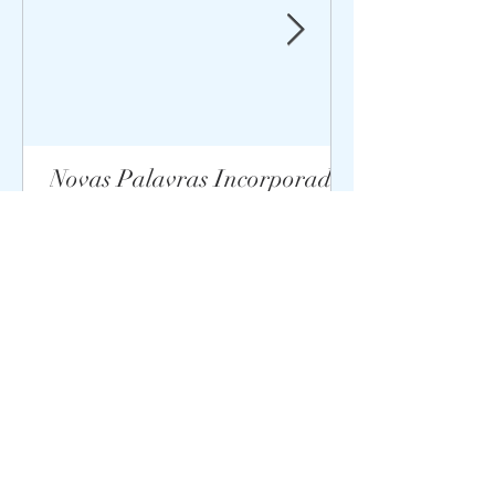
Novas Palavras Incorporadas
ao Vocabulário da Língua
Portuguesa
ir para o blog