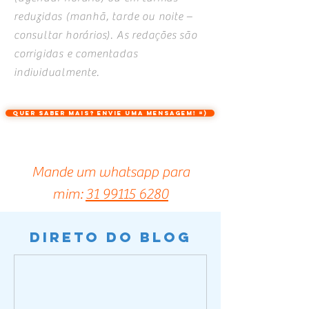
reduzidas (manhã, tarde ou noite –
consultar horários). As redações são
corrigidas e comentadas
individualmente.
QUER SABER MAIS? ENVIE UMA MENSAGEM! =)
Mande um whatsapp para
mim:
31 99115 6280
direto do blog