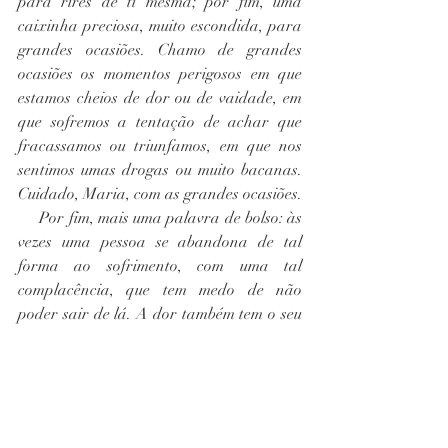
para rires de ti mesma; por fim, uma 
caixinha preciosa, muito escondida, para 
grandes ocasiões. Chamo de grandes 
ocasiões os momentos perigosos em que 
estamos cheios de dor ou de vaidade, em 
que sofremos a tentação de achar que 
fracassamos ou triunfamos, em que nos 
sentimos umas drogas ou muito bacanas. 
Cuidado, Maria, com as grandes ocasiões.
     Por fim, mais uma palavra de bolso: às 
vezes uma pessoa se abandona de tal 
forma ao sofrimento, com uma tal 
complacência, que tem medo de não 
poder sair de lá. A dor também tem o seu 
feitiço, e este se vira contra o enfeitiçado. 
Por isso Alice, depois de ter chorado um 
lago, pensava: “Agora serei castigada, 
afogando-me em minhas próprias 
lágrimas”.