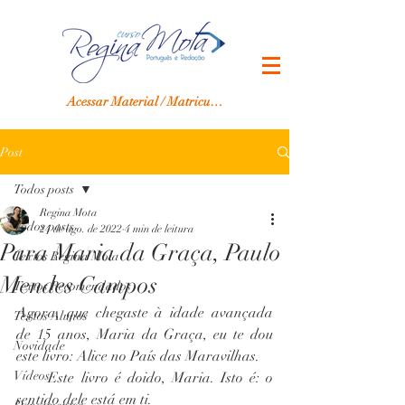
Acessar Material / Matricular-se
Post
Todos posts
Regina Mota
Todos posts
24 de ago. de 2022
4 min de leitura
Para Maria da Graça, Paulo
Textos Regina Mota
Mendes Campos
Textos Recomendados
Agora, que chegaste à idade avançada 
Textos Alunos
de 15 anos, Maria da Graça, eu te dou 
Novidade
este livro: Alice no País das Maravilhas.
Vídeos
     Este livro é doido, Maria. Isto é: o 
sentido dele está em ti.