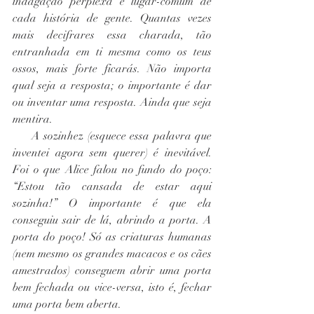
indagação perplexa é lugar-comum de 
cada história de gente. Quantas vezes 
mais decifrares essa charada, tão 
entranhada em ti mesma como os teus 
ossos, mais forte ficarás. Não importa 
qual seja a resposta; o importante é dar 
ou inventar uma resposta. Ainda que seja 
mentira.
     A sozinhez (esquece essa palavra que 
inventei agora sem querer) é inevitável. 
Foi o que Alice falou no fundo do poço: 
“Estou tão cansada de estar aqui 
sozinha!” O importante é que ela 
conseguiu sair de lá, abrindo a porta. A 
porta do poço! Só as criaturas humanas 
(nem mesmo os grandes macacos e os cães 
amestrados) conseguem abrir uma porta 
bem fechada ou vice-versa, isto é, fechar 
uma porta bem aberta.