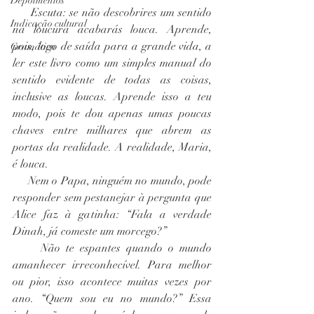
Depoimentos
     Escuta: se não descobrires um sentido 
Indicação cultural
na loucura acabarás louca. Aprende, 
pois, logo de saída para a grande vida, a 
Gramática
ler este livro como um simples manual do 
sentido evidente de todas as coisas, 
inclusive as loucas. Aprende isso a teu 
modo, pois te dou apenas umas poucas 
chaves entre milhares que abrem as 
portas da realidade. A realidade, Maria, 
é louca.
     Nem o Papa, ninguém no mundo, pode 
responder sem pestanejar à pergunta que 
Alice faz à gatinha: “Fala a verdade 
Dinah, já comeste um morcego?”
     Não te espantes quando o mundo 
amanhecer irreconhecível. Para melhor 
ou pior, isso acontece muitas vezes por 
ano. “Quem sou eu no mundo?” Essa 