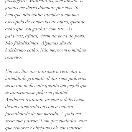
passageiro. Maltrato-as, sem dúvida. E 
jamais me deixo dominar por elas. Se 
bem que não tenha também o mínimo 
escrúpulo de roubá-las de outro, quando 
acho que vou ganhar com isto. As 
palavras, afinal, vivem na boca do povo. 
São faladíssimas. Algumas são de 
baixíssimo calão. Não merecem o mínimo 
respeito.
Um escritor que passasse a respeitar a 
intimidade gramatical das suas palavras 
seria tão ineficiente quanto um gigolô que 
se apaixonasse pelo seu plantel. 
Acabaria tratando-as com a deferência 
de um namorado ou com a tediosa 
formalidade de um marido. A palavra 
seria sua patroa! Com que cuidados, com 
que temores e obséquios ele consentiria 