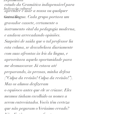
Depoimentos
estudo da Gramática indispensável para 
Indicação cultural
aprender e usar a nossa ou qualquer 
outra língua. Cada grupo portava um 
Gramática
gravador cassete, certamente o 
instrumento vital da pedagogia moderna, 
e andava arrecadando opiniões. 
Suspeitei de saída que o tal professor lia 
esta coluna, se descabelava diariamente 
com suas afrontas às leis da língua, e 
aproveitava aquela oportunidade para 
me desmascarar. Já estava até 
preparando, às pressas, minha defesa 
(“Culpa da revisão! Culpa da revisão!”). 
Mas os alunos desfizeram
o equívoco antes que ele se criasse. Eles 
mesmos tinham escolhido os nomes a 
serem entrevistados. Vocês têm certeza 
que não pegaram o Veríssimo errado? 