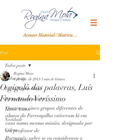
Acessar Material / Matricular-se
Post
Todos posts
Regina Mota
Todos posts
6 de ago. de 2015
3 min de leitura
O gigolô das palavras, Luís
Textos Regina Mota
Fernando Veríssimo
Textos Recomendados
Quatro ou cinco grupos diferentes de 
Textos Alunos
alunos do Farroupilha estiveram lá em 
Novidade
casa numa mesma missão, designada por 
Vídeos
seu professor de
Português: saber se eu considerava o 