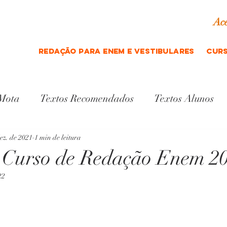
Ace
REDAÇÃO para ENEM e vestibulares
curs
 Mota
Textos Recomendados
Textos Alunos
Indicação cultural
Gramática
ez. de 2021
1 min de leitura
s Curso de Redação Enem 2
22