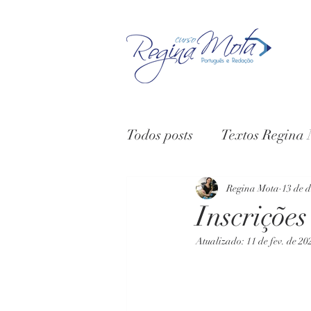
Todos posts
Textos Regina
Vídeos
Depoimentos
Regina Mota
13 de d
Inscriçõe
Atualizado:
11 de fev. de 20