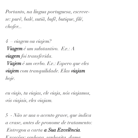
Portanto, na língua portuguesa, escreve-
se: purê, balé, sutiã, bufê, butique, filé, 
chofer... 
4  – viagem ou viajem?
Viagem
 é um substantivo.  Ex.: A 
viagem
 foi transferida.
Viajem
 é um verbo. Ex.: Espero que eles 
viajem 
com tranquilidade. Elas 
viajam 
hoje.
eu viajo, tu viajas, ele viaja, nós viajamos, 
vós viajais, eles viajam.
5  - Não se usa o acento grave, que indica 
a crase, antes de pronome de tratamento:
 Entregou a carta 
a Sua Excelência
.
Exceções: senhora, senhorita, dama, 