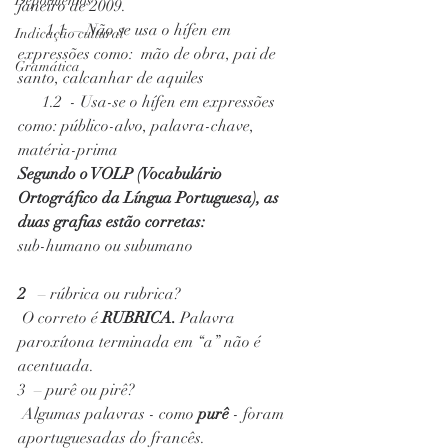
Depoimentos
janeiro de 2009.
       1.1  – Não se usa o hífen em 
Indicação cultural
expressões como:  mão de obra, pai de 
Gramática
santo, calcanhar de aquiles
      1.2  - Usa-se o hífen em expressões 
como: público-alvo, palavra-chave, 
matéria-prima
Segundo o VOLP (Vocabulário 
Ortográfico da Língua Portuguesa), as 
duas grafias estão corretas: 
sub-humano ou subumano
2   
– rúbrica ou rubrica?
 O correto é 
RUBRICA. 
Palavra 
paroxítona terminada em “a” não é 
acentuada.
3  – purê ou pirê?
 Algumas palavras - como 
purê
 - foram 
aportuguesadas do francês.