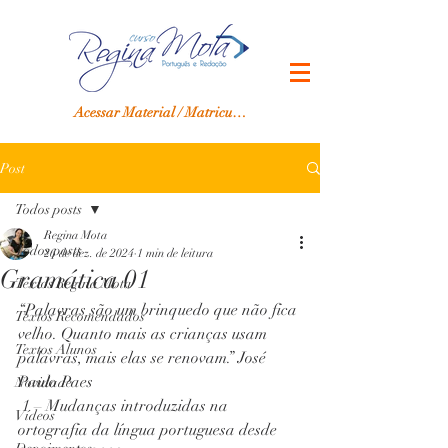
Acessar Material / Matricular-se
Post
Todos posts
Regina Mota
Todos posts
26 de dez. de 2024
1 min de leitura
Gramática 01
Textos Regina Mota
“Palavras são um brinquedo que não fica 
Textos Recomendados
velho. Quanto mais as crianças usam 
Textos Alunos
palavras, mais elas se renovam.” José 
Paulo Paes
Novidade
 1 – Mudanças introduzidas na 
Vídeos
ortografia da língua portuguesa desde 