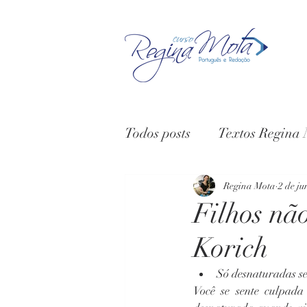
Todos posts
Textos Regina
Vídeos
Depoimentos
Regina Mota
2 de ju
Filhos nã
Korich
Só desnaturadas se
Você se sente culpada