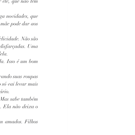
ele, que não tem 
a novidades, que 
 mãe pode dar aos 
elicidade. Não são 
 disfarçadas. Uma 
ela.
a. Isso é um bom 
rando suas roupas 
só vai levar mais 
ário.
 Mas sabe também 
. Ela não deixa o 
m amados. Filhos 