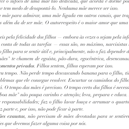
ce o sufoco de uma mãe tão dedicada, que acorda e dorme por 
que tem medo de desapontá-lo. Nenhuma mãe merece ser isso.
 mãe para admirar, uma mãe ligada em outros canais, que trag
es além da de ser mãe. O autorrespeito é o maior amor que uma
is pela felicidade dos filhos — embora às vezes o sejam pela inf
 conta de todas as tarefas — essas são, no máximo, narcisistas
filho para se sentir útil e, principalmente, não o faz depender d
ães" te chamem de egoísta, pão-dura, egocêntrica, desencanad
omentos privados
. Filhos sentem, filhos esperam por isso.
eu tempo. Não perde tempo descascando banana para o filho, ti
blemas que ele consegue resolver. Encurtar os caminhos do filho 
á. O tempo das mães é precioso. O tempo certo dos filhos é necess
boa mãe" não poupa carinho e atenção; leva, prepara e educa.
 responsabilidades; faz o filho lavar louça e arrumar o quarto
z parte e, por isso, não pode ficar à parte.
es exaustas
, não precisam de mães devotadas para se sentire
es que devemos fazer alguma coisa por nós.