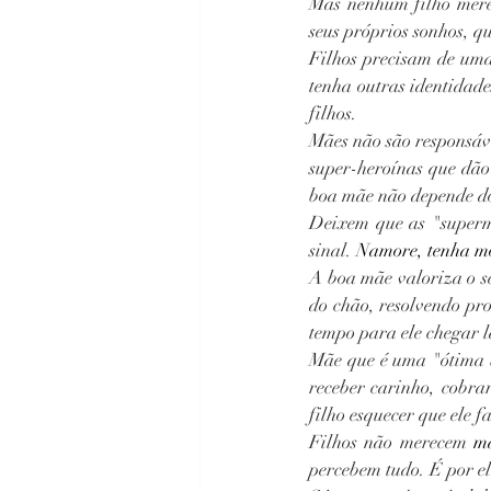
Mas nenhum filho mere
seus próprios sonhos, 
Filhos precisam de uma
tenha outras identidad
filhos.
Mães não são responsáve
super-heroínas que dão
boa mãe não depende do 
Deixem que as "superm
sinal.
 Namore, tenha m
A boa mãe valoriza o s
do chão, resolvendo pro
tempo para ele chegar l
Mãe que é uma "ótima 
receber carinho, cobrar
filho esquecer que ele fa
Filhos não merecem 
mã
percebem tudo. É por el