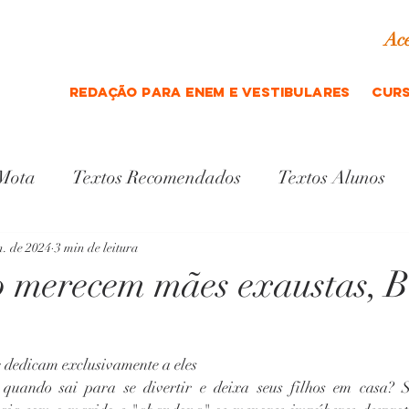
Ace
REDAÇÃO para ENEM e vestibulares
curs
 Mota
Textos Recomendados
Textos Alunos
Indicação cultural
Gramática
n. de 2024
3 min de leitura
o merecem mães exaustas, B
 dedicam exclusivamente a eles
 quando sai para se divertir e deixa seus filhos em casa? 