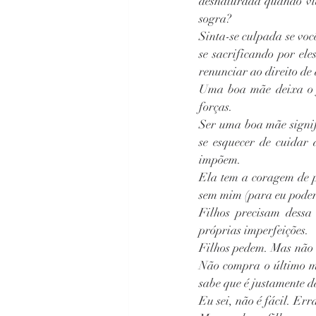
desnaturada quando vi
sogra?
Sinta-se culpada se voc
se sacrificando por ele
renunciar ao direito de 
Uma boa mãe deixa o fi
forças.
Ser uma boa mãe signif
se esquecer de cuidar 
impõem.
Ela tem a coragem de p
sem mim (para eu poder 
Filhos precisam dessa
próprias imperfeições.
Filhos pedem. Mas não 
Não compra o último m
sabe que é justamente da
Eu sei, não é fácil. Er