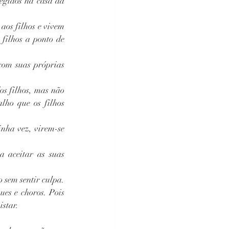
gidos na casa da 
os filhos e vivem 
filhos a ponto de 
com suas próprias 
s filhos, mas não 
lho que os filhos 
nha vez, virem-se 
 aceitar as suas 
sem sentir culpa. 
s e choros. Pois 
istar.