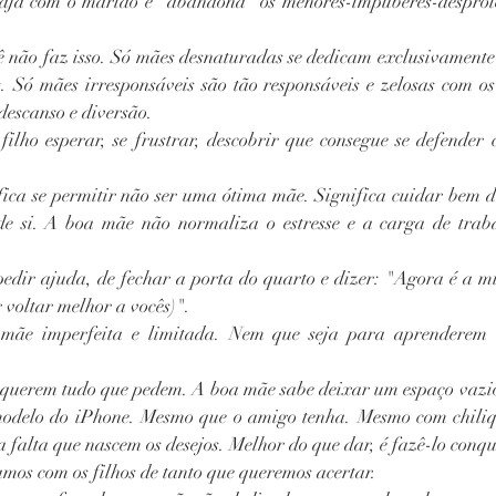
aja com o marido e "abandona" os menores-impúberes-desprote
ê não faz isso. Só mães desnaturadas se dedicam exclusivamente a
s. Só mães irresponsáveis são tão responsáveis e zelosas com os 
descanso e diversão.
lho esperar, se frustrar, descobrir que consegue se defender 
ica se permitir não ser uma ótima mãe. Significa cuidar bem do
de si. A boa mãe não normaliza o estresse e a carga de traba
edir ajuda, de fechar a porta do quarto e dizer: "Agora é a mi
voltar melhor a vocês)".
 mãe imperfeita e limitada. Nem que seja para aprenderem a
querem tudo que pedem. A boa mãe sabe deixar um espaço vazio 
odelo do iPhone. Mesmo que o amigo tenha. Mesmo com chilique
 falta que nascem os desejos. Melhor do que dar, é fazê-lo conqu
ramos com os filhos de tanto que queremos acertar.