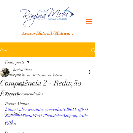
Acessar Material / Matricular-se
Post
Todos posts
Regina Mota
Todos posts
21 de set. de 2019
0 min de leitura
Competência 2 - Redação
Textos Regina Mota
Enem
Textos Recomendados
Textos Alunos
https://video.wixstatic.com/video/1d0b11_0f653
Novidade
89de9bb442caab7e15136a0deba/480p/mp4/file.
mp4
Vídeos