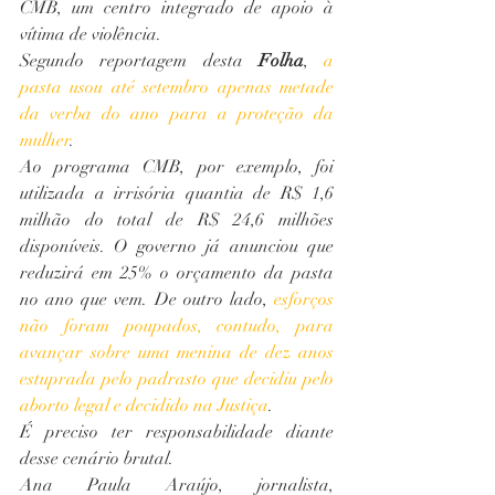
CMB, um centro integrado de apoio à 
vítima de violência.
Segundo reportagem desta 
Folha
, 
a 
pasta usou até setembro apenas metade 
da verba do ano para a proteção da 
mulher
.
Ao programa CMB, por exemplo, foi 
utilizada a irrisória quantia de R$ 1,6 
milhão do total de R$ 24,6 milhões 
disponíveis. O governo já anunciou que 
reduzirá em 25% o orçamento da pasta 
no ano que vem. De outro lado, 
esforços 
não foram poupados, contudo, para 
avançar sobre uma menina de dez anos 
estuprada pelo padrasto que decidiu pelo 
aborto legal e decidido na Justiça
.
É preciso ter responsabilidade diante 
desse cenário brutal.
Ana Paula Araújo, jornalista, 