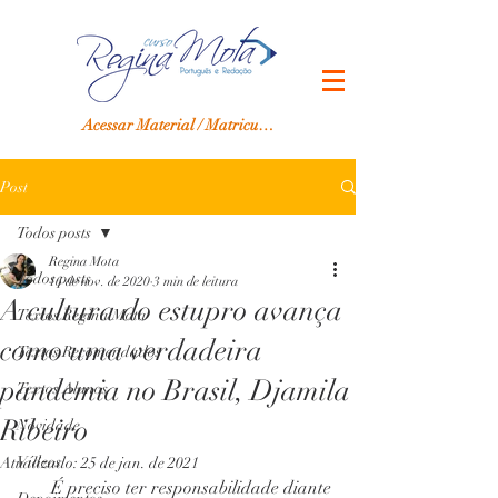
Acessar Material / Matricular-se
Post
Todos posts
Regina Mota
Todos posts
16 de nov. de 2020
3 min de leitura
A cultura do estupro avança
Textos Regina Mota
como uma verdadeira
Textos Recomendados
pandemia no Brasil, Djamila
Textos Alunos
Ribeiro
Novidade
Vídeos
Atualizado:
25 de jan. de 2021
É preciso ter responsabilidade diante 