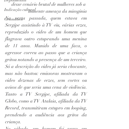
Depoimentos
desse cenário brutal de mulheres sob a 
Indicação cultural
iminente ameaça da misoginia
Na sexta passada, quem estava em 
Gramática
Sergipe assistindo à TV viu, várias vezes, 
reproduzido o vídeo de um homem que 
flagrava outro estuprando uma menina 
de 11 anos. Munido de uma faca, o 
agressor correu ao passo que a criança 
gritou notando a presença de um terceiro.
Só a descrição do vídeo já seria chocante, 
mas não bastou: emissoras mostraram o 
vídeo dezenas de vezes, sem cortes ou 
avisos de que seria uma cena de violência. 
Tanto a TV Sergipe, afiliada da TV 
Globo, como a TV Atalaia, afiliada da TV 
Record, transmitiram estupro em looping, 
prendendo a audiência aos gritos da 
criança.
No sábado, um homem foi preso em 