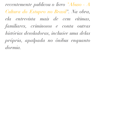
recentemente publicou o livro
 "Abuso - A 
Cultura do Estupro no Brasil
". Na obra, 
ela entrevista mais de cem vítimas, 
familiares, criminosos e conta outras 
histórias desoladoras, inclusive uma delas 
própria, apalpada no ônibus enquanto 
dormia.
Em entrevista ao Universa, Araújo conta: 
"Não conheço uma mulher que não tenha 
um caso de abuso para contar. E, se por 
acaso a mulher não sofreu abuso, de 
qualquer maneira convive com esse 
fantasma, de que isso possa acontecer". 
Está mais do que na hora de o tema ser 
pautado como se deve: a cultura do 
estupro como uma verdadeira pandemia 
no país. 
Djamila Ribeiro - 
Mestre em filosofia 
política pela Unifesp e coordenadora da 