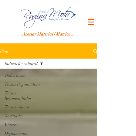
Acessar Material / Matricular-se
Blog
Indicação cultural
Todos posts
Textos Regina Mota
Textos
Recomendados
Textos Alunos
Novidade
Vídeos
Depoimentos